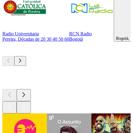
Radio Universitaria
RCN Radio
Bogotá, R
Pereira, Décadas de 20 30 40 50 60
Bogotá
Podcasts de
topo
Podcasts de
topo
Podcasts de
topo