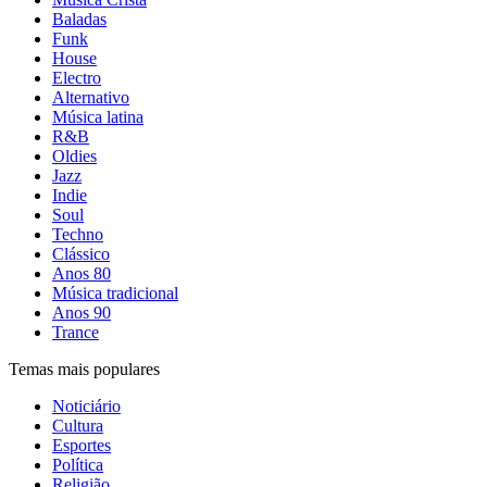
Baladas
Funk
House
Electro
Alternativo
Música latina
R&B
Oldies
Jazz
Indie
Soul
Techno
Clássico
Anos 80
Música tradicional
Anos 90
Trance
Temas mais populares
Noticiário
Cultura
Esportes
Política
Religião