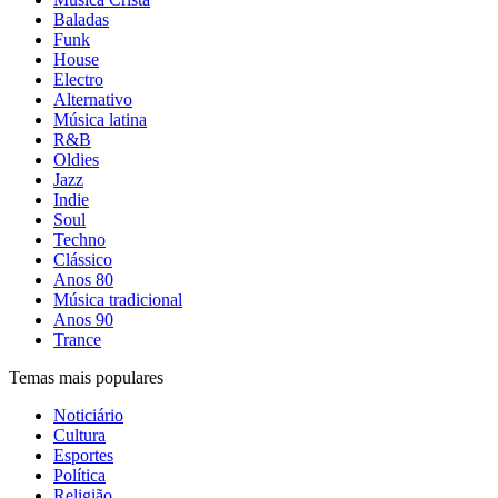
Baladas
Funk
House
Electro
Alternativo
Música latina
R&B
Oldies
Jazz
Indie
Soul
Techno
Clássico
Anos 80
Música tradicional
Anos 90
Trance
Temas mais populares
Noticiário
Cultura
Esportes
Política
Religião