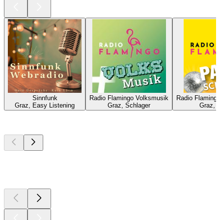
Sinnfunk
Radio Flamingo Volksmusik
Radio Flamingo
Graz, Easy Listening
Graz, Schlager
Graz, 
Podcasts de
topo
Podcasts de
topo
Podcasts de
topo