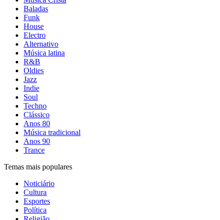
Baladas
Funk
House
Electro
Alternativo
Música latina
R&B
Oldies
Jazz
Indie
Soul
Techno
Clássico
Anos 80
Música tradicional
Anos 90
Trance
Temas mais populares
Noticiário
Cultura
Esportes
Política
Religião