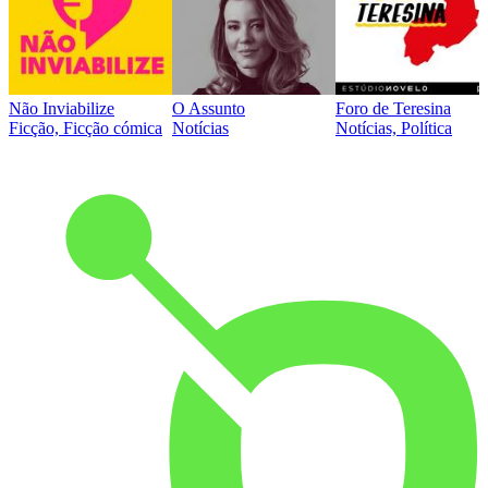
Não Inviabilize
O Assunto
Foro de Teresina
Ficção, Ficção cómica
Notícias
Notícias, Política