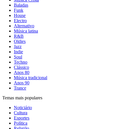
Baladas
Funk
House
Electro
Alternativo
Música latina
R&B
Oldies
Jazz
Indie
Soul
Techno
Clássico
Anos 80
Música tradicional
Anos 90
Trance
Temas mais populares
Noticiário
Cultura
Esportes
Política
Religião