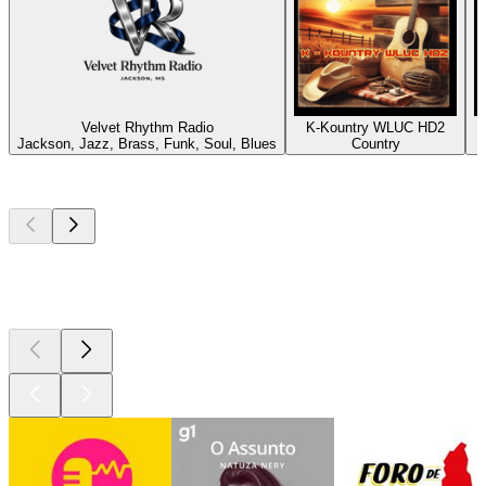
Velvet Rhythm Radio
K-Kountry WLUC HD2
Jackson, Jazz, Brass, Funk, Soul, Blues
Country
P
Podcasts de
topo
Podcasts de
topo
Podcasts de
topo