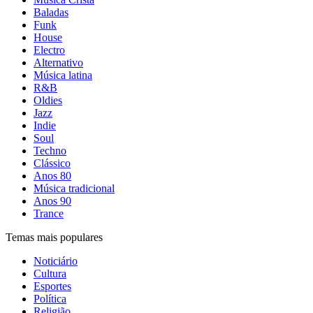
Baladas
Funk
House
Electro
Alternativo
Música latina
R&B
Oldies
Jazz
Indie
Soul
Techno
Clássico
Anos 80
Música tradicional
Anos 90
Trance
Temas mais populares
Noticiário
Cultura
Esportes
Política
Religião