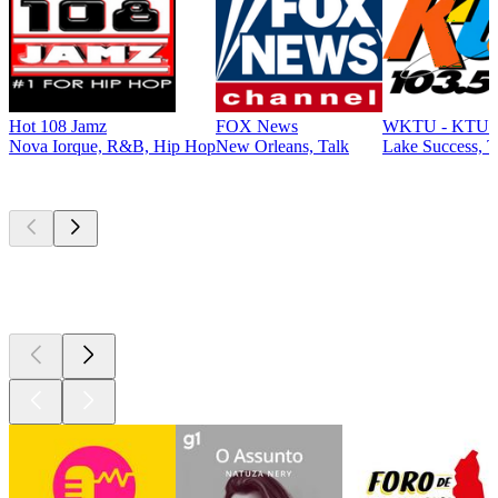
Hot 108 Jamz
FOX News
WKTU - KTU 1
Nova Iorque, R&B, Hip Hop
New Orleans, Talk
Lake Success, T
Podcasts de
topo
Podcasts de
topo
Podcasts de
topo