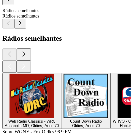
Rádios semelhantes
Rádios semelhantes
Rádios semelhantes
Web Radio Classics - WRC
Count Down Radio
WHVO - Old
Annapolis MD, Oldies, Anos 70
Oldies, Anos 70
Hopkins
Sobre WGNY - Fox Oldies 98.9 FM