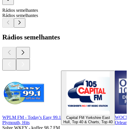
Rádios semelhantes
Rádios semelhantes
Rádios semelhantes
WPLM FM - Today's Easy 99.1
WOCN -
Capital FM Yorkshire East
Hull, Top 40 & Charts, Top 40
Plymouth, Hits
Orlean
Sobre WKFY - koffee 98.7 FM