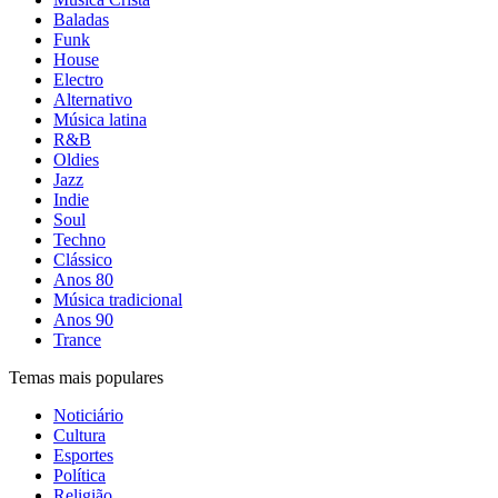
Baladas
Funk
House
Electro
Alternativo
Música latina
R&B
Oldies
Jazz
Indie
Soul
Techno
Clássico
Anos 80
Música tradicional
Anos 90
Trance
Temas mais populares
Noticiário
Cultura
Esportes
Política
Religião