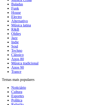
Baladas
Funk
House
Electro
Alternativo
Música latina
R&B
Oldies
Jazz
Indie
Soul
Techno
Clássico
Anos 80
Música tradicional
Anos 90
Trance
Temas mais populares
Noticiário
Cultura
Esportes
Política
Religião