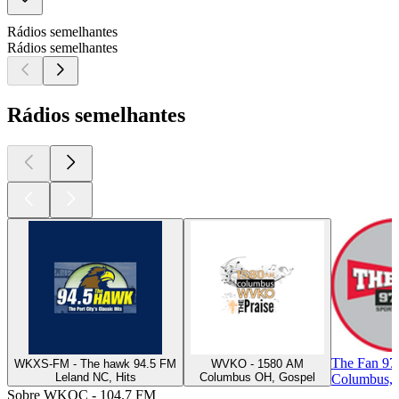
Rádios semelhantes
Rádios semelhantes
Rádios semelhantes
The Fan 97
WKXS-FM - The hawk 94.5 FM
WVKO - 1580 AM
Leland NC, Hits
Columbus OH, Gospel
Columbus, 
Sobre WKQC - 104.7 FM