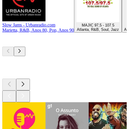
Slow Jams - Urbanradio.com
MAJIC 97,5 - 107.5
Atlanta, R&B, Soul, Jazz
Au
Marietta, R&B, Anos 80, Pop, Anos 90
Podcasts de
topo
Podcasts de
topo
Podcasts de
topo