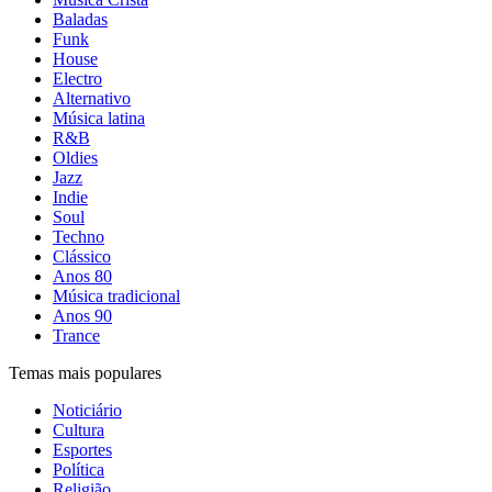
Baladas
Funk
House
Electro
Alternativo
Música latina
R&B
Oldies
Jazz
Indie
Soul
Techno
Clássico
Anos 80
Música tradicional
Anos 90
Trance
Temas mais populares
Noticiário
Cultura
Esportes
Política
Religião