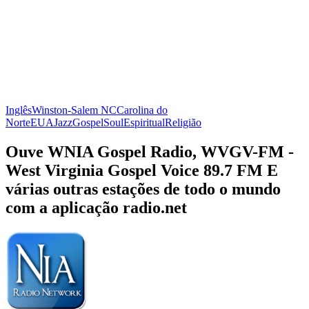
Inglês
Winston-Salem NC
Carolina do
Norte
EUA
Jazz
Gospel
Soul
Espiritual
Religião
Ouve WNIA Gospel Radio, WVGV-FM -
West Virginia Gospel Voice 89.7 FM E
várias outras estações de todo o mundo
com a aplicação radio.net