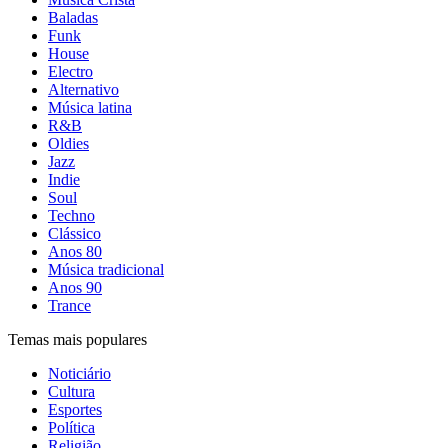
Baladas
Funk
House
Electro
Alternativo
Música latina
R&B
Oldies
Jazz
Indie
Soul
Techno
Clássico
Anos 80
Música tradicional
Anos 90
Trance
Temas mais populares
Noticiário
Cultura
Esportes
Política
Religião