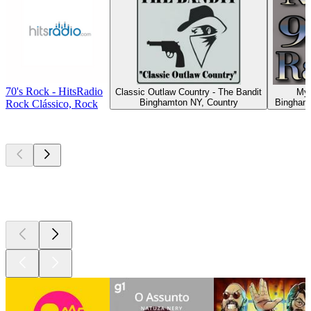
70's Rock - HitsRadio
Classic Outlaw Country - The Bandit
My 
Binghamton NY, Country
Bingham
Rock Clássico, Rock
Podcasts de
topo
Podcasts de
topo
Podcasts de
topo