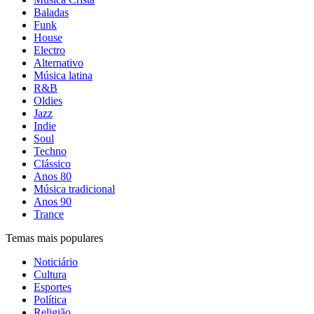
Baladas
Funk
House
Electro
Alternativo
Música latina
R&B
Oldies
Jazz
Indie
Soul
Techno
Clássico
Anos 80
Música tradicional
Anos 90
Trance
Temas mais populares
Noticiário
Cultura
Esportes
Política
Religião