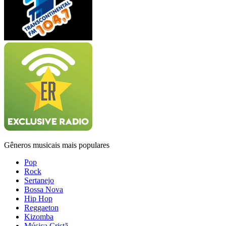
Gêneros musicais mais populares
Pop
Rock
Sertanejo
Bossa Nova
Hip Hop
Reggaeton
Kizomba
Música Cristã