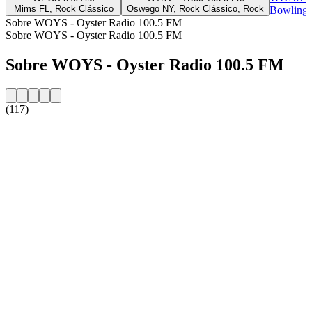
Mims FL, Rock Clássico
Oswego NY, Rock Clássico, Rock
Bowling 
Sobre WOYS - Oyster Radio 100.5 FM
Sobre WOYS - Oyster Radio 100.5 FM
Sobre WOYS - Oyster Radio 100.5 FM
(117)
Website da estação