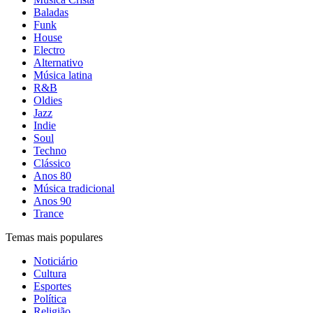
Baladas
Funk
House
Electro
Alternativo
Música latina
R&B
Oldies
Jazz
Indie
Soul
Techno
Clássico
Anos 80
Música tradicional
Anos 90
Trance
Temas mais populares
Noticiário
Cultura
Esportes
Política
Religião