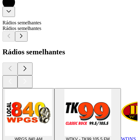
Rádios semelhantes
Rádios semelhantes
Rádios semelhantes
WDNS F
WPGS 840 AM
WTKV - TK99 105.5 FM