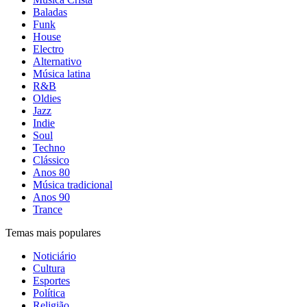
Baladas
Funk
House
Electro
Alternativo
Música latina
R&B
Oldies
Jazz
Indie
Soul
Techno
Clássico
Anos 80
Música tradicional
Anos 90
Trance
Temas mais populares
Noticiário
Cultura
Esportes
Política
Religião