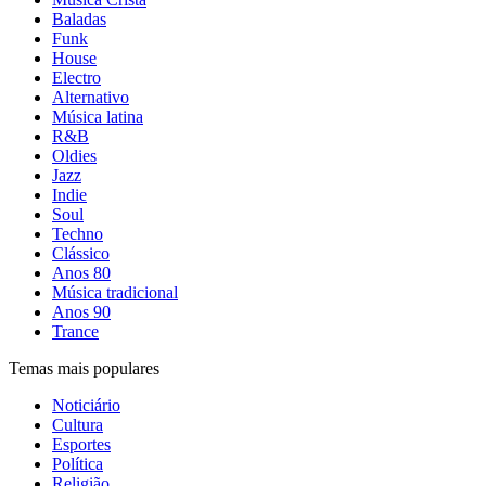
Baladas
Funk
House
Electro
Alternativo
Música latina
R&B
Oldies
Jazz
Indie
Soul
Techno
Clássico
Anos 80
Música tradicional
Anos 90
Trance
Temas mais populares
Noticiário
Cultura
Esportes
Política
Religião