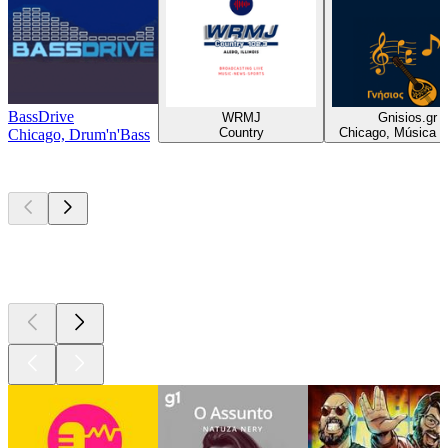
BassDrive
WRMJ
Gnisios.gr
Country
Chicago, Música 
Chicago, Drum'n'Bass
Podcasts de
topo
Podcasts de
topo
Podcasts de
topo