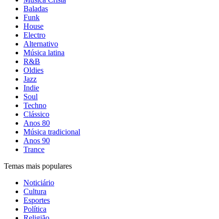
Baladas
Funk
House
Electro
Alternativo
Música latina
R&B
Oldies
Jazz
Indie
Soul
Techno
Clássico
Anos 80
Música tradicional
Anos 90
Trance
Temas mais populares
Noticiário
Cultura
Esportes
Política
Religião