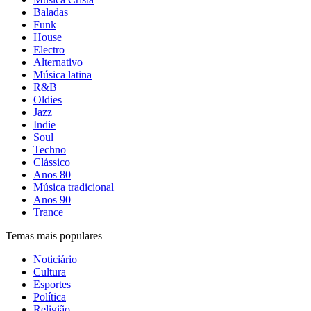
Baladas
Funk
House
Electro
Alternativo
Música latina
R&B
Oldies
Jazz
Indie
Soul
Techno
Clássico
Anos 80
Música tradicional
Anos 90
Trance
Temas mais populares
Noticiário
Cultura
Esportes
Política
Religião