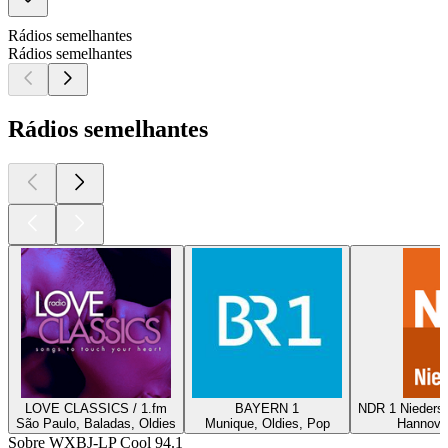
Rádios semelhantes
Rádios semelhantes
Rádios semelhantes
LOVE CLASSICS / 1.fm
BAYERN 1
NDR 1 Nieders
São Paulo, Baladas, Oldies
Munique, Oldies, Pop
Hannover
Sobre WXBJ-LP Cool 94.1