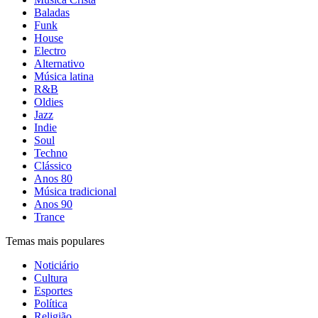
Baladas
Funk
House
Electro
Alternativo
Música latina
R&B
Oldies
Jazz
Indie
Soul
Techno
Clássico
Anos 80
Música tradicional
Anos 90
Trance
Temas mais populares
Noticiário
Cultura
Esportes
Política
Religião