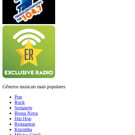
Gêneros musicais mais populares
Pop
Rock
Sertanejo
Bossa Nova
Hip Hop
Reggaeton
Kizomba
Música Cristã