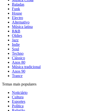
Baladas
Funk
House
Electro
Alternativo
Música latina
R&B
Oldies
Jazz
Indie
Soul
Techno
Clássico
Anos 80
Música tradicional
Anos 90
Trance
Temas mais populares
Noticiário
Cultura
Esportes
Política
Religião