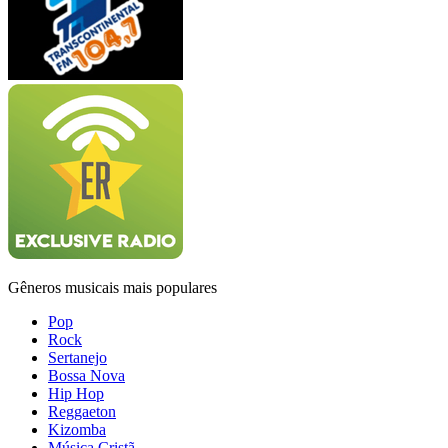
Gêneros musicais mais populares
Pop
Rock
Sertanejo
Bossa Nova
Hip Hop
Reggaeton
Kizomba
Música Cristã