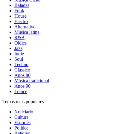
Baladas
Funk
House
Electro
Alternativo
Música latina
R&B
Oldies
Jazz
Indie
Soul
Techno
Clássico
Anos 80
Música tradicional
Anos 90
Trance
Temas mais populares
Noticiário
Cultura
Esportes
Política
Religião