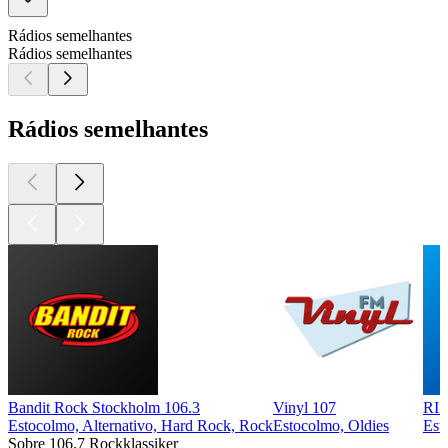
Rádios semelhantes
Rádios semelhantes
Rádios semelhantes
Bandit Rock Stockholm 106.3
Vinyl 107
RI
Estocolmo, Alternativo, Hard Rock, Rock
Estocolmo, Oldies
Est
Sobre 106.7 Rockklassiker