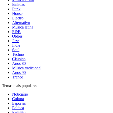
Baladas
Funk
House
Electro
Alternativo
Música latina
R&B
Oldies
Jazz
Indie
Soul
Techno
Clássico
Anos 80
Música tradicional
Anos 90
Trance
Temas mais populares
Noticiário
Cultura
Esportes
Política
Religião