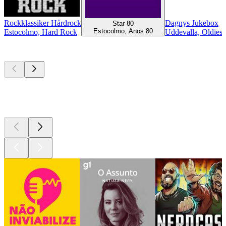
Rockklassiker Hårdrock
Dagnys Jukebox
Star 80
Estocolmo, Anos 80
Estocolmo, Hard Rock
Uddevalla, Oldies
Podcasts de
topo
Podcasts de
topo
Podcasts de
topo