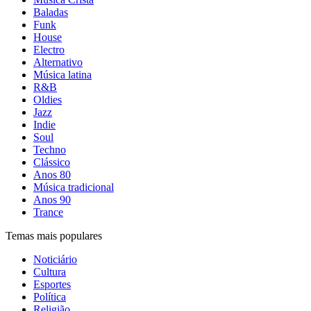
Baladas
Funk
House
Electro
Alternativo
Música latina
R&B
Oldies
Jazz
Indie
Soul
Techno
Clássico
Anos 80
Música tradicional
Anos 90
Trance
Temas mais populares
Noticiário
Cultura
Esportes
Política
Religião