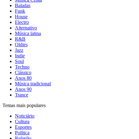
Baladas
Funk
House
Electro
Alternativo
Música latina
R&B
Oldies
Jazz
Indie
Soul
Techno
Clássico
Anos 80
Música tradicional
Anos 90
Trance
Temas mais populares
Noticiário
Cultura
Esportes
Política
Religião