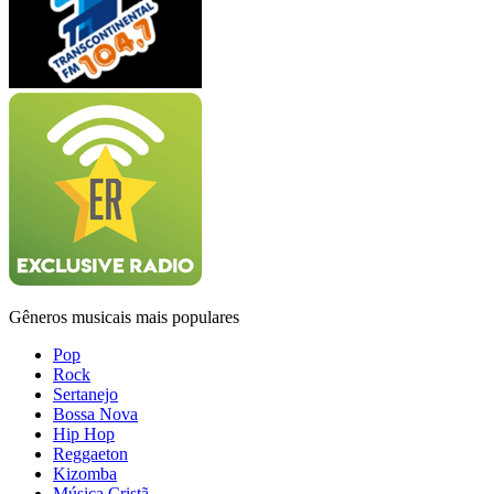
Gêneros musicais mais populares
Pop
Rock
Sertanejo
Bossa Nova
Hip Hop
Reggaeton
Kizomba
Música Cristã