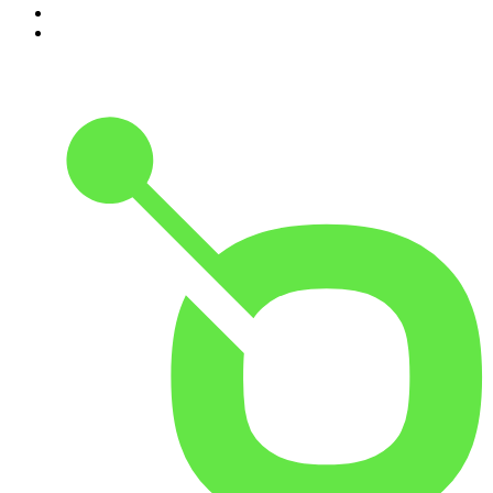
9
.
Foro de Teresina
10
.
Modus Operandi