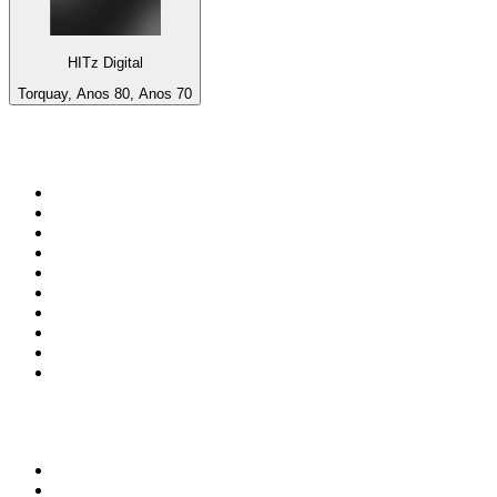
HITz Digital
Torquay, Anos 80, Anos 70
Top 100 em
radio.net
1
.
RMC Info Talk Sport
2
.
Clubmix
3
.
NRJ DAVID GUETTA
4
.
Hot 108 Jamz
5
.
Radio Studio Souto - Sertanejo Universitário
6
.
LOVE CLASSICS / 1.fm
7
.
Tomorrowland - One World Radio
8
.
France Info
9
.
Exclusively Taylor Swift
10
.
Radio Transcontinental 104.7 FM
Top 100 podcasts do
Brasil
1
.
Não Inviabilize
2
.
O Assunto