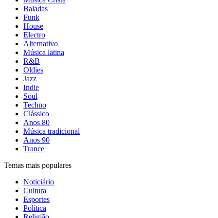
Baladas
Funk
House
Electro
Alternativo
Música latina
R&B
Oldies
Jazz
Indie
Soul
Techno
Clássico
Anos 80
Música tradicional
Anos 90
Trance
Temas mais populares
Noticiário
Cultura
Esportes
Política
Religião