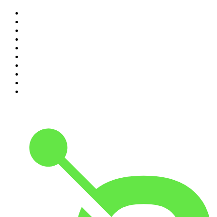
1
.
Não Inviabilize
2
.
O Assunto
3
.
NerdCast
4
.
Foro de Teresina
5
.
Inteligência Ltda.
6
.
Café Com Deus Pai | Podcast oficial
7
.
Modus Operandi
8
.
Rádio Novelo Apresenta
9
.
Noites Gregas
10
.
Petit Journal