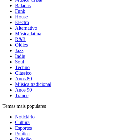
Baladas
Funk
House
Electro
Alternativo
Música latina
R&B
Oldies
Jazz
Indie
Soul
Techno
Clássico
Anos 80
Música tradicional
Anos 90
Trance
Temas mais populares
Noticiário
Cultura
Esportes
Política
Religião