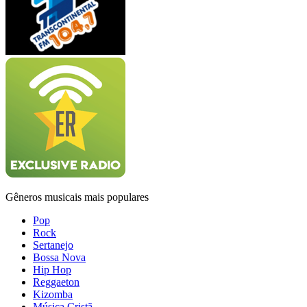
Gêneros musicais mais populares
Pop
Rock
Sertanejo
Bossa Nova
Hip Hop
Reggaeton
Kizomba
Música Cristã