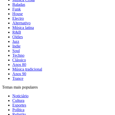
Baladas
Funk
House
Electro
Alternativo
Música latina
R&B
Oldies
Jazz
Indie
Soul
Techno
Clássico
Anos 80
Música tradicional
Anos 90
Trance
Temas mais populares
Noticiário
Cultura
Esportes
Política
Religião