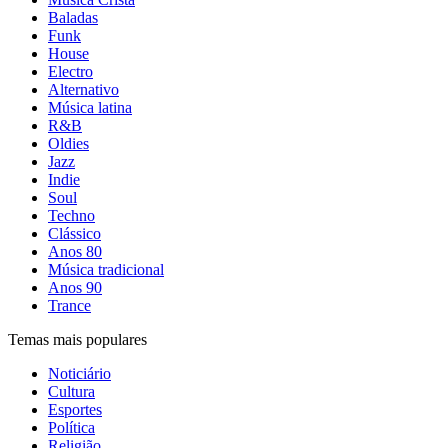
Baladas
Funk
House
Electro
Alternativo
Música latina
R&B
Oldies
Jazz
Indie
Soul
Techno
Clássico
Anos 80
Música tradicional
Anos 90
Trance
Temas mais populares
Noticiário
Cultura
Esportes
Política
Religião