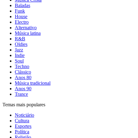
Baladas
Funk
House
Electro
Alternativo
Música latina
R&B
Oldies
Jazz
Indie
Soul
Techno
Clássico
Anos 80
Música tradicional
Anos 90
Trance
Temas mais populares
Noticiário
Cultura
Esportes
Política
Religião