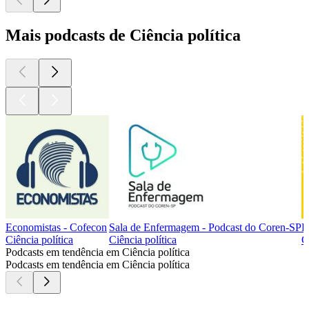
Mais podcasts de Ciência política
Economistas - Cofecon
Sala de Enfermagem - Podcast do Coren-SP
E
Ciência política
Ciência política
C
Podcasts em tendência em Ciência política
Podcasts em tendência em Ciência política