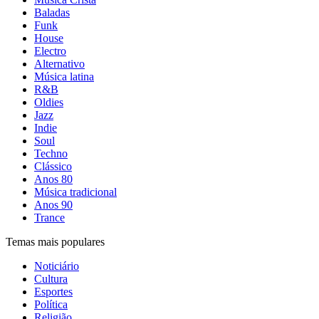
Baladas
Funk
House
Electro
Alternativo
Música latina
R&B
Oldies
Jazz
Indie
Soul
Techno
Clássico
Anos 80
Música tradicional
Anos 90
Trance
Temas mais populares
Noticiário
Cultura
Esportes
Política
Religião