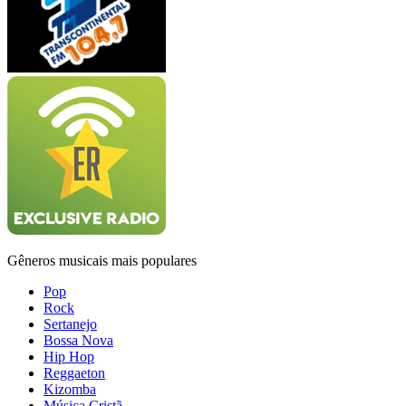
Gêneros musicais mais populares
Pop
Rock
Sertanejo
Bossa Nova
Hip Hop
Reggaeton
Kizomba
Música Cristã