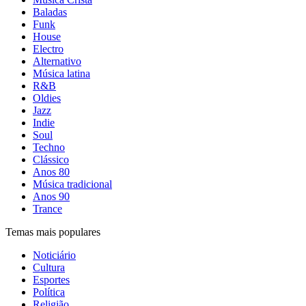
Baladas
Funk
House
Electro
Alternativo
Música latina
R&B
Oldies
Jazz
Indie
Soul
Techno
Clássico
Anos 80
Música tradicional
Anos 90
Trance
Temas mais populares
Noticiário
Cultura
Esportes
Política
Religião