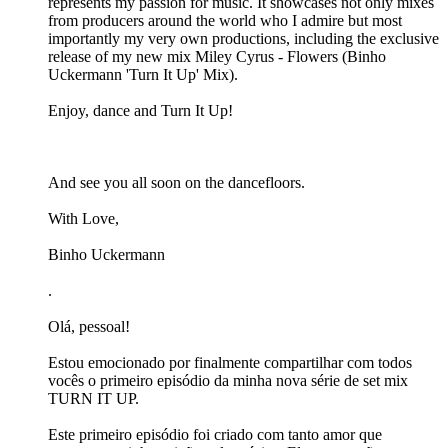
represents my passion for music. It showcases not only mixes
from producers around the world who I admire but most
importantly my very own productions, including the exclusive
release of my new mix Miley Cyrus - Flowers (Binho
Uckermann 'Turn It Up' Mix).
Enjoy, dance and Turn It Up!
And see you all soon on the dancefloors.
With Love,
Binho Uckermann
.
Olá, pessoal!
Estou emocionado por finalmente compartilhar com todos
vocês o primeiro episódio da minha nova série de set mix
TURN IT UP.
Este primeiro episódio foi criado com tanto amor que