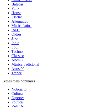
Baladas
Funk
House
Electro
Alternativo
Música latina
R&B
Oldies
Jazz
Indie
Soul
Techno
Clássico
Anos 80
Música tradicional
Anos 90
Trance
Temas mais populares
Noticiário
Cultura
Esportes
Política
Religião