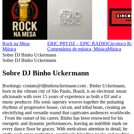
Rock na Mesa
ERIC PRYDZ – EPIC RADIO
Circoloco Ra
Música
Comentários de música, Música
Música
Sobre DJ Binho Uckermann
Sobre DJ Binho Uckermann
Sobre DJ Binho Uckermann
Bookings: contato@djbinhouckermann.com . Binho Uckermann,
born in the vibrant city of São Paulo, Brazil, is an electronic music
aficionado with over 15 years of experience as both a DJ and a
music producer. His sonic tapestry weaves together the pulsating
rhythms of progressive house, circuit, and tribal beats, creating an
electrifying and versatile sound that captivates audiences worldwide.
. From the outset of his career, Binho has been renowned for his
energetic and dynamic performances, leaving an indelible mark on
every dance floor he graces. With meticulous attention to detail, he