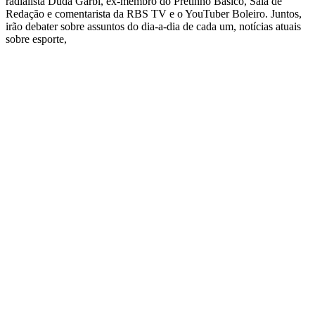
radialista Duda Garbi, ex-membro do Pretinho Básico, Sala de
Redação e comentarista da RBS TV e o YouTuber Boleiro. Juntos,
irão debater sobre assuntos do dia-a-dia de cada um, notícias atuais
sobre esporte,
Site de podcast