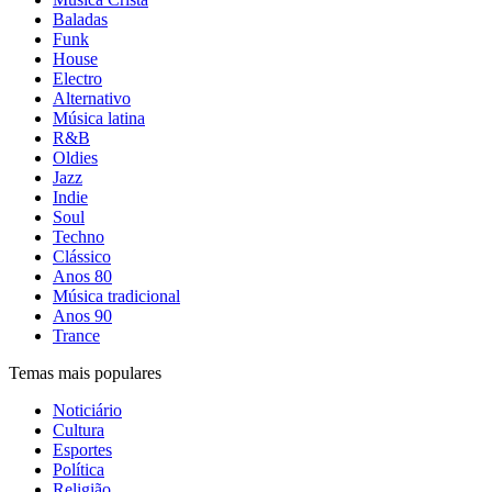
Baladas
Funk
House
Electro
Alternativo
Música latina
R&B
Oldies
Jazz
Indie
Soul
Techno
Clássico
Anos 80
Música tradicional
Anos 90
Trance
Temas mais populares
Noticiário
Cultura
Esportes
Política
Religião