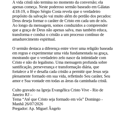
A vida cristã não termina no momento da conversão; ela
apenas começa. Neste poderoso sermão baseado em Gálatas
4:18-19, o Bispo Sérgio Costa revela que o verdadeiro
propósito da salvação vai muito além do perdão dos pecados:
Deus deseja formar o caráter de Cristo em cada um de nós.
Ao longo da mensagem, somos conduzidos a compreender
que a graça de Deus não apenas salva, mas também educa,
transforma e conduz o cristão a um processo contínuo de
amadurecimento espiritual.
O sermão destaca a diferença entre viver uma religião baseada
em regras e experimentar uma vida fundamentada na graça,
mostrando que o verdadeiro zelo nasce da intimidade com
Cristo e não do legalismo. Uma mensagem profunda sobre
santificação, perseverança e transformação diária, que
fortalece a fé e desafia cada cristão a permitir que Jesus seja
plenamente formado em sua vida, refletindo Seu caráter, Seu
amor e Sua vontade em todas as áreas da caminhada cristã.
Culto gravado na Igreja Evangélica Cristo Vive - Rio de
Janeiro RJ –
Tema “Até que Cristo seja formado em vós” Domingo -
Manhã 26/07/2026
Pregador: Ap. Miguel Ângelo