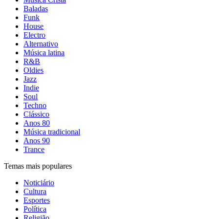
Baladas
Funk
House
Electro
Alternativo
Música latina
R&B
Oldies
Jazz
Indie
Soul
Techno
Clássico
Anos 80
Música tradicional
Anos 90
Trance
Temas mais populares
Noticiário
Cultura
Esportes
Política
Religião