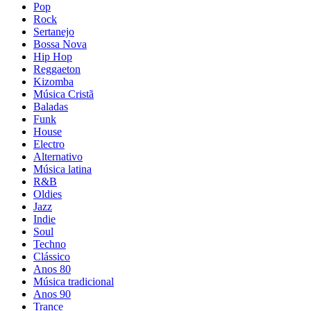
Pop
Rock
Sertanejo
Bossa Nova
Hip Hop
Reggaeton
Kizomba
Música Cristã
Baladas
Funk
House
Electro
Alternativo
Música latina
R&B
Oldies
Jazz
Indie
Soul
Techno
Clássico
Anos 80
Música tradicional
Anos 90
Trance