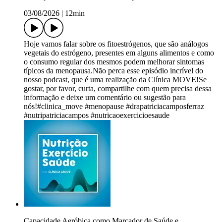
03/08/2026
|
12min
Hoje vamos falar sobre os fitoestrógenos, que são análogos
vegetais do estrógeno, presentes em alguns alimentos e como
o consumo regular dos mesmos podem melhorar sintomas
típicos da menopausa.Não perca esse episódio incrível do
nosso podcast, que é uma realização da Clínica MOVE!Se
gostar, por favor, curta, compartilhe com quem precisa dessa
informação e deixe um comentário ou sugestão para
nós!#clinica_move #menopause #drapatriciacamposferraz
#nutripatriciacampos #nutricaoexercicioesaude
Capacidade Aeróbica como Marcador de Saúde e