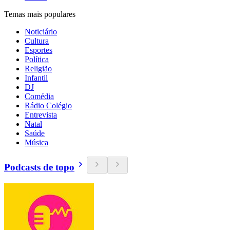
Temas mais populares
Noticiário
Cultura
Esportes
Política
Religião
Infantil
DJ
Comédia
Rádio Colégio
Entrevista
Natal
Saúde
Música
Podcasts de topo