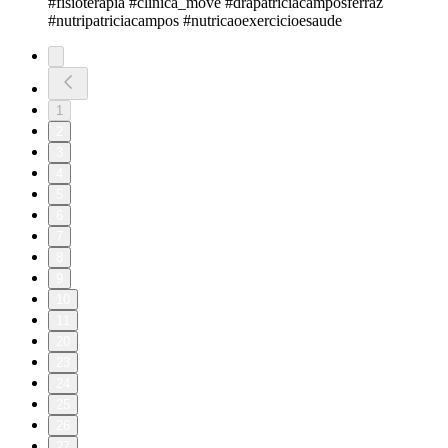
#fisioterapia #clinica_move #drapatriciacamposferraz
#nutripatriciacampos #nutricaoexercicioesaude
1
2
3
4
5
6
7
8
9
10
11
20
23
24
25
26
27