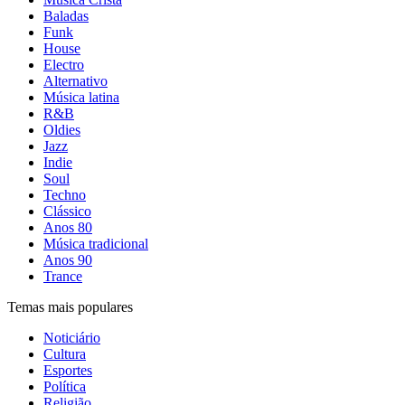
Baladas
Funk
House
Electro
Alternativo
Música latina
R&B
Oldies
Jazz
Indie
Soul
Techno
Clássico
Anos 80
Música tradicional
Anos 90
Trance
Temas mais populares
Noticiário
Cultura
Esportes
Política
Religião