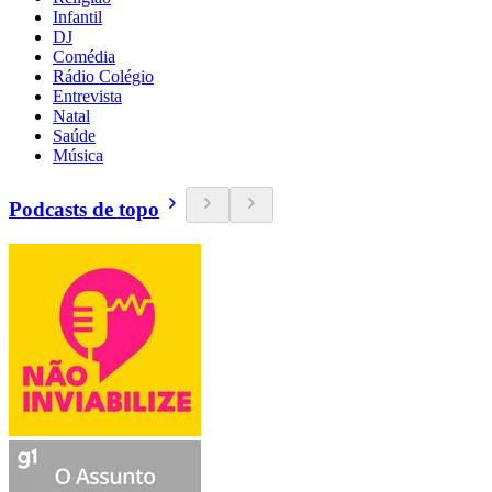
Infantil
DJ
Comédia
Rádio Colégio
Entrevista
Natal
Saúde
Música
Podcasts de topo