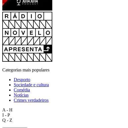
Categorias mais populares
Desporto
Sociedade e cultura
Comédia
Notícias
Crimes verdadeiros
A - H
I - P
Q - Z