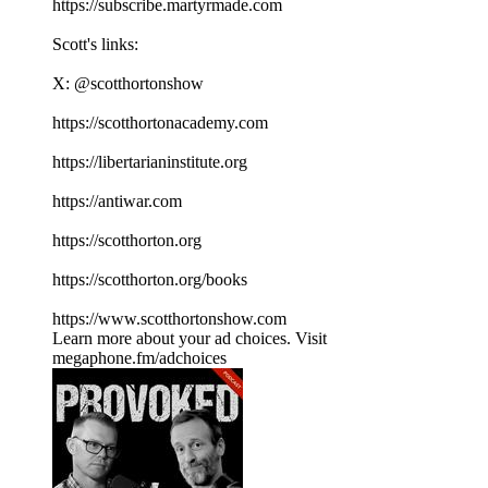
⁠⁠⁠⁠⁠⁠⁠⁠⁠⁠⁠⁠⁠⁠⁠⁠⁠⁠⁠⁠⁠⁠⁠⁠⁠⁠⁠⁠⁠⁠⁠⁠⁠⁠https://subscribe.martyrmade.com⁠⁠⁠⁠⁠⁠⁠⁠⁠⁠⁠⁠⁠⁠⁠⁠⁠⁠⁠⁠⁠⁠⁠⁠⁠⁠⁠⁠⁠⁠⁠⁠⁠⁠
Scott's links:
X: ⁠⁠⁠⁠⁠⁠⁠⁠⁠⁠⁠⁠⁠⁠⁠⁠⁠⁠⁠⁠⁠⁠⁠⁠⁠⁠⁠⁠⁠⁠⁠⁠⁠⁠@scotthortonshow⁠⁠⁠⁠⁠⁠⁠⁠⁠⁠⁠⁠⁠⁠⁠⁠⁠⁠⁠⁠⁠⁠⁠⁠⁠⁠⁠⁠⁠⁠⁠⁠⁠⁠
⁠⁠⁠⁠⁠⁠⁠⁠⁠⁠⁠⁠⁠⁠⁠⁠⁠⁠⁠⁠⁠⁠⁠⁠⁠⁠⁠⁠⁠⁠⁠⁠⁠⁠https://scotthortonacademy.com⁠⁠⁠⁠⁠⁠⁠⁠⁠⁠⁠⁠⁠⁠⁠⁠⁠⁠⁠⁠⁠⁠⁠⁠⁠⁠⁠⁠⁠⁠⁠⁠⁠⁠
⁠⁠⁠⁠⁠⁠⁠⁠⁠⁠⁠⁠⁠⁠⁠⁠⁠⁠⁠⁠⁠⁠⁠⁠⁠⁠⁠⁠⁠⁠⁠⁠⁠⁠https://libertarianinstitute.org⁠⁠⁠⁠⁠⁠⁠⁠⁠⁠⁠⁠⁠⁠⁠⁠⁠⁠⁠⁠⁠⁠⁠⁠⁠⁠⁠⁠⁠⁠⁠⁠⁠⁠
⁠⁠⁠⁠⁠⁠⁠⁠⁠⁠⁠⁠⁠⁠⁠⁠⁠⁠⁠⁠⁠⁠⁠⁠⁠⁠⁠⁠⁠⁠⁠⁠⁠⁠https://antiwar.com⁠⁠⁠⁠⁠⁠⁠⁠⁠⁠⁠⁠⁠⁠⁠⁠⁠⁠⁠⁠⁠⁠⁠⁠⁠⁠⁠⁠⁠⁠⁠⁠⁠⁠
⁠⁠⁠⁠⁠⁠⁠⁠⁠⁠⁠⁠⁠⁠⁠⁠⁠⁠⁠⁠⁠⁠⁠⁠⁠⁠⁠⁠⁠⁠⁠⁠⁠⁠https://scotthorton.org⁠⁠⁠⁠⁠⁠⁠⁠⁠⁠⁠⁠⁠⁠⁠⁠⁠⁠⁠⁠⁠⁠⁠⁠⁠⁠⁠⁠⁠⁠⁠⁠⁠⁠
⁠⁠⁠⁠⁠⁠⁠⁠⁠⁠⁠⁠⁠⁠⁠⁠⁠⁠⁠⁠⁠⁠⁠⁠⁠⁠⁠⁠⁠⁠⁠⁠⁠⁠https://scotthorton.org/books⁠⁠⁠⁠⁠⁠⁠⁠⁠⁠⁠⁠⁠⁠⁠⁠⁠⁠⁠⁠⁠⁠⁠⁠⁠⁠⁠⁠⁠⁠⁠⁠⁠⁠
⁠⁠⁠⁠⁠⁠⁠⁠⁠⁠⁠⁠⁠⁠⁠⁠⁠⁠⁠⁠⁠⁠⁠⁠⁠⁠⁠⁠⁠⁠⁠⁠⁠⁠https://www.scotthortonshow.com⁠⁠⁠⁠⁠⁠⁠⁠⁠⁠⁠
Learn more about your ad choices. Visit
megaphone.fm/adchoices