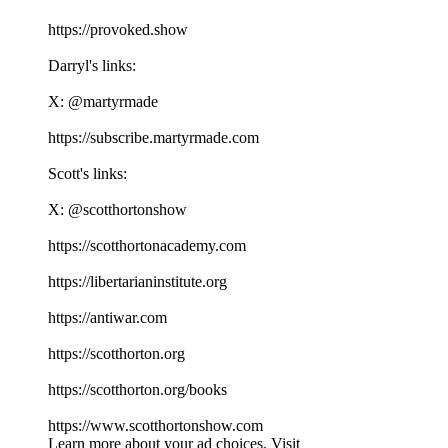
⁠⁠⁠⁠⁠⁠⁠⁠⁠⁠⁠⁠⁠⁠⁠⁠⁠⁠⁠⁠⁠⁠⁠⁠⁠⁠⁠⁠⁠⁠⁠⁠⁠⁠⁠https://provoked.show⁠⁠⁠⁠⁠⁠⁠⁠⁠⁠⁠⁠⁠⁠⁠⁠⁠⁠⁠⁠⁠⁠⁠⁠⁠⁠⁠⁠⁠⁠⁠⁠⁠⁠⁠
Darryl's links:
X: ⁠⁠⁠⁠⁠⁠⁠⁠⁠⁠⁠⁠⁠⁠⁠⁠⁠⁠⁠⁠⁠⁠⁠⁠⁠⁠⁠⁠⁠⁠⁠⁠⁠⁠⁠@martyrmade⁠⁠⁠⁠⁠⁠⁠⁠⁠⁠⁠⁠⁠⁠⁠⁠⁠⁠⁠⁠⁠⁠⁠⁠⁠⁠⁠⁠⁠⁠⁠⁠⁠⁠⁠
⁠⁠⁠⁠⁠⁠⁠⁠⁠⁠⁠⁠⁠⁠⁠⁠⁠⁠⁠⁠⁠⁠⁠⁠⁠⁠⁠⁠⁠⁠⁠⁠⁠⁠⁠https://subscribe.martyrmade.com⁠⁠⁠⁠⁠⁠⁠⁠⁠⁠⁠⁠⁠⁠⁠⁠⁠⁠⁠⁠⁠⁠⁠⁠⁠⁠⁠⁠⁠⁠⁠⁠⁠⁠⁠
Scott's links:
X: ⁠⁠⁠⁠⁠⁠⁠⁠⁠⁠⁠⁠⁠⁠⁠⁠⁠⁠⁠⁠⁠⁠⁠⁠⁠⁠⁠⁠⁠⁠⁠⁠⁠⁠⁠@scotthortonshow⁠⁠⁠⁠⁠⁠⁠⁠⁠⁠⁠⁠⁠⁠⁠⁠⁠⁠⁠⁠⁠⁠⁠⁠⁠⁠⁠⁠⁠⁠⁠⁠⁠⁠⁠
⁠⁠⁠⁠⁠⁠⁠⁠⁠⁠⁠⁠⁠⁠⁠⁠⁠⁠⁠⁠⁠⁠⁠⁠⁠⁠⁠⁠⁠⁠⁠⁠⁠⁠⁠https://scotthortonacademy.com⁠⁠⁠⁠⁠⁠⁠⁠⁠⁠⁠⁠⁠⁠⁠⁠⁠⁠⁠⁠⁠⁠⁠⁠⁠⁠⁠⁠⁠⁠⁠⁠⁠⁠⁠
⁠⁠⁠⁠⁠⁠⁠⁠⁠⁠⁠⁠⁠⁠⁠⁠⁠⁠⁠⁠⁠⁠⁠⁠⁠⁠⁠⁠⁠⁠⁠⁠⁠⁠⁠https://libertarianinstitute.org⁠⁠⁠⁠⁠⁠⁠⁠⁠⁠⁠⁠⁠⁠⁠⁠⁠⁠⁠⁠⁠⁠⁠⁠⁠⁠⁠⁠⁠⁠⁠⁠⁠⁠⁠
⁠⁠⁠⁠⁠⁠⁠⁠⁠⁠⁠⁠⁠⁠⁠⁠⁠⁠⁠⁠⁠⁠⁠⁠⁠⁠⁠⁠⁠⁠⁠⁠⁠⁠⁠https://antiwar.com⁠⁠⁠⁠⁠⁠⁠⁠⁠⁠⁠⁠⁠⁠⁠⁠⁠⁠⁠⁠⁠⁠⁠⁠⁠⁠⁠⁠⁠⁠⁠⁠⁠⁠⁠
⁠⁠⁠⁠⁠⁠⁠⁠⁠⁠⁠⁠⁠⁠⁠⁠⁠⁠⁠⁠⁠⁠⁠⁠⁠⁠⁠⁠⁠⁠⁠⁠⁠⁠⁠https://scotthorton.org⁠⁠⁠⁠⁠⁠⁠⁠⁠⁠⁠⁠⁠⁠⁠⁠⁠⁠⁠⁠⁠⁠⁠⁠⁠⁠⁠⁠⁠⁠⁠⁠⁠⁠⁠
⁠⁠⁠⁠⁠⁠⁠⁠⁠⁠⁠⁠⁠⁠⁠⁠⁠⁠⁠⁠⁠⁠⁠⁠⁠⁠⁠⁠⁠⁠⁠⁠⁠⁠⁠https://scotthorton.org/books⁠⁠⁠⁠⁠⁠⁠⁠⁠⁠⁠⁠⁠⁠⁠⁠⁠⁠⁠⁠⁠⁠⁠⁠⁠⁠⁠⁠⁠⁠⁠⁠⁠⁠⁠
⁠⁠⁠⁠⁠⁠⁠⁠⁠⁠⁠⁠⁠⁠⁠⁠⁠⁠⁠⁠⁠⁠⁠⁠⁠⁠⁠⁠⁠⁠⁠⁠⁠⁠⁠https://www.scotthortonshow.com⁠⁠⁠⁠⁠⁠⁠⁠⁠⁠⁠
Learn more about your ad choices. Visit