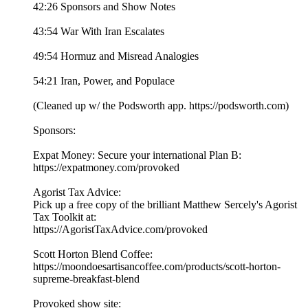
42:26 Sponsors and Show Notes
43:54 War With Iran Escalates
49:54 Hormuz and Misread Analogies
54:21 Iran, Power, and Populace
(Cleaned up w/ the Podsworth app. ⁠⁠⁠⁠⁠⁠⁠⁠⁠⁠⁠⁠⁠⁠⁠⁠⁠⁠⁠⁠⁠⁠⁠⁠⁠⁠⁠⁠⁠⁠⁠⁠⁠⁠⁠https://podsworth.com⁠⁠⁠⁠⁠⁠⁠⁠⁠⁠⁠⁠⁠⁠⁠⁠⁠⁠⁠⁠⁠⁠⁠⁠⁠⁠⁠⁠⁠⁠⁠⁠⁠⁠⁠)
Sponsors:
Expat Money: Secure your international Plan B:
⁠⁠⁠⁠https://expatmoney.com/provoked⁠⁠⁠⁠
Agorist Tax Advice:
Pick up a free copy of the brilliant Matthew Sercely's Agorist
Tax Toolkit at:
⁠⁠⁠⁠https://AgoristTaxAdvice.com/provoked⁠⁠⁠⁠
Scott Horton Blend Coffee:
⁠⁠⁠⁠https://moondoesartisancoffee.com/products/scott-horton-
supreme-breakfast-blend⁠⁠⁠⁠
Provoked show site: