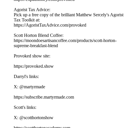
Agorist Tax Advice:
Pick up a free copy of the brilliant Matthew Sercely's Agorist
Tax Toolkit at:
⁠⁠https://AgoristTaxAdvice.com/provoked⁠⁠
Scott Horton Blend Coffee:
⁠⁠https://moondoesartisancoffee.com/products/scott-horton-
supreme-breakfast-blend⁠⁠
Provoked show site:
⁠⁠⁠⁠⁠⁠⁠⁠⁠⁠⁠⁠⁠⁠⁠⁠⁠⁠⁠⁠⁠⁠⁠⁠⁠⁠⁠⁠⁠⁠⁠⁠⁠https://provoked.show⁠⁠⁠⁠⁠⁠⁠⁠⁠⁠⁠⁠⁠⁠⁠⁠⁠⁠⁠⁠⁠⁠⁠⁠⁠⁠⁠⁠⁠⁠⁠⁠⁠
Darryl's links:
X: ⁠⁠⁠⁠⁠⁠⁠⁠⁠⁠⁠⁠⁠⁠⁠⁠⁠⁠⁠⁠⁠⁠⁠⁠⁠⁠⁠⁠⁠⁠⁠⁠⁠@martyrmade⁠⁠⁠⁠⁠⁠⁠⁠⁠⁠⁠⁠⁠⁠⁠⁠⁠⁠⁠⁠⁠⁠⁠⁠⁠⁠⁠⁠⁠⁠⁠⁠⁠
⁠⁠⁠⁠⁠⁠⁠⁠⁠⁠⁠⁠⁠⁠⁠⁠⁠⁠⁠⁠⁠⁠⁠⁠⁠⁠⁠⁠⁠⁠⁠⁠⁠https://subscribe.martyrmade.com⁠⁠⁠⁠⁠⁠⁠⁠⁠⁠⁠⁠⁠⁠⁠⁠⁠⁠⁠⁠⁠⁠⁠⁠⁠⁠⁠⁠⁠⁠⁠⁠⁠
Scott's links:
X: ⁠⁠⁠⁠⁠⁠⁠⁠⁠⁠⁠⁠⁠⁠⁠⁠⁠⁠⁠⁠⁠⁠⁠⁠⁠⁠⁠⁠⁠⁠⁠⁠⁠@scotthortonshow⁠⁠⁠⁠⁠⁠⁠⁠⁠⁠⁠⁠⁠⁠⁠⁠⁠⁠⁠⁠⁠⁠⁠⁠⁠⁠⁠⁠⁠⁠⁠⁠⁠
⁠⁠⁠⁠⁠⁠⁠⁠⁠⁠⁠⁠⁠⁠⁠⁠⁠⁠⁠⁠⁠⁠⁠⁠⁠⁠⁠⁠⁠⁠⁠⁠⁠https://scotthortonacademy.com⁠⁠⁠⁠⁠⁠⁠⁠⁠⁠⁠⁠⁠⁠⁠⁠⁠⁠⁠⁠⁠⁠⁠⁠⁠⁠⁠⁠⁠⁠⁠⁠⁠