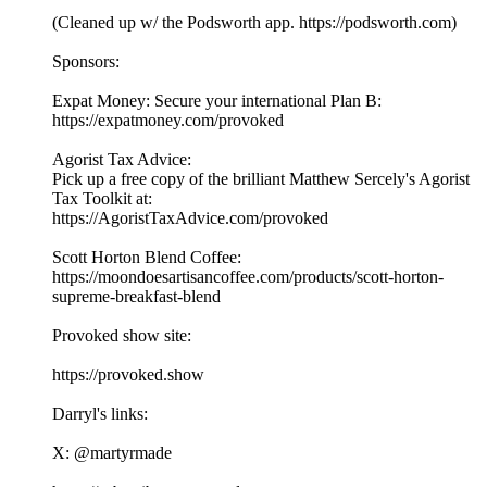
(Cleaned up w/ the Podsworth app. ⁠⁠⁠⁠⁠⁠⁠⁠⁠⁠⁠⁠⁠⁠⁠⁠⁠⁠⁠⁠⁠⁠⁠⁠⁠⁠⁠⁠⁠⁠⁠⁠⁠⁠https://podsworth.com⁠⁠⁠⁠⁠⁠⁠⁠⁠⁠⁠⁠⁠⁠⁠⁠⁠⁠⁠⁠⁠⁠⁠⁠⁠⁠⁠⁠⁠⁠⁠⁠⁠⁠)
Sponsors:
Expat Money: Secure your international Plan B:
⁠⁠⁠https://expatmoney.com/provoked⁠⁠⁠
Agorist Tax Advice:
Pick up a free copy of the brilliant Matthew Sercely's Agorist
Tax Toolkit at:
⁠⁠⁠https://AgoristTaxAdvice.com/provoked⁠⁠⁠
Scott Horton Blend Coffee:
⁠⁠⁠https://moondoesartisancoffee.com/products/scott-horton-
supreme-breakfast-blend⁠⁠⁠
Provoked show site:
⁠⁠⁠⁠⁠⁠⁠⁠⁠⁠⁠⁠⁠⁠⁠⁠⁠⁠⁠⁠⁠⁠⁠⁠⁠⁠⁠⁠⁠⁠⁠⁠⁠⁠https://provoked.show⁠⁠⁠⁠⁠⁠⁠⁠⁠⁠⁠⁠⁠⁠⁠⁠⁠⁠⁠⁠⁠⁠⁠⁠⁠⁠⁠⁠⁠⁠⁠⁠⁠⁠
Darryl's links:
X: ⁠⁠⁠⁠⁠⁠⁠⁠⁠⁠⁠⁠⁠⁠⁠⁠⁠⁠⁠⁠⁠⁠⁠⁠⁠⁠⁠⁠⁠⁠⁠⁠⁠⁠@martyrmade⁠⁠⁠⁠⁠⁠⁠⁠⁠⁠⁠⁠⁠⁠⁠⁠⁠⁠⁠⁠⁠⁠⁠⁠⁠⁠⁠⁠⁠⁠⁠⁠⁠⁠