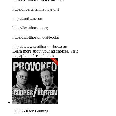
⁠⁠⁠⁠⁠⁠⁠⁠⁠⁠⁠⁠⁠⁠⁠⁠⁠⁠⁠⁠⁠⁠⁠⁠⁠⁠⁠⁠⁠⁠⁠⁠⁠https://libertarianinstitute.org⁠⁠⁠⁠⁠⁠⁠⁠⁠⁠⁠⁠⁠⁠⁠⁠⁠⁠⁠⁠⁠⁠⁠⁠⁠⁠⁠⁠⁠⁠⁠⁠⁠
⁠⁠⁠⁠⁠⁠⁠⁠⁠⁠⁠⁠⁠⁠⁠⁠⁠⁠⁠⁠⁠⁠⁠⁠⁠⁠⁠⁠⁠⁠⁠⁠⁠https://antiwar.com⁠⁠⁠⁠⁠⁠⁠⁠⁠⁠⁠⁠⁠⁠⁠⁠⁠⁠⁠⁠⁠⁠⁠⁠⁠⁠⁠⁠⁠⁠⁠⁠⁠
⁠⁠⁠⁠⁠⁠⁠⁠⁠⁠⁠⁠⁠⁠⁠⁠⁠⁠⁠⁠⁠⁠⁠⁠⁠⁠⁠⁠⁠⁠⁠⁠⁠https://scotthorton.org⁠⁠⁠⁠⁠⁠⁠⁠⁠⁠⁠⁠⁠⁠⁠⁠⁠⁠⁠⁠⁠⁠⁠⁠⁠⁠⁠⁠⁠⁠⁠⁠⁠
⁠⁠⁠⁠⁠⁠⁠⁠⁠⁠⁠⁠⁠⁠⁠⁠⁠⁠⁠⁠⁠⁠⁠⁠⁠⁠⁠⁠⁠⁠⁠⁠⁠https://scotthorton.org/books⁠⁠⁠⁠⁠⁠⁠⁠⁠⁠⁠⁠⁠⁠⁠⁠⁠⁠⁠⁠⁠⁠⁠⁠⁠⁠⁠⁠⁠⁠⁠⁠⁠
⁠⁠⁠⁠⁠⁠⁠⁠⁠⁠⁠⁠⁠⁠⁠⁠⁠⁠⁠⁠⁠⁠⁠⁠⁠⁠⁠⁠⁠⁠⁠⁠⁠https://www.scotthortonshow.com⁠⁠⁠⁠⁠⁠⁠⁠⁠⁠⁠
Learn more about your ad choices. Visit
megaphone.fm/adchoices
EP:53 - Kiev Burning