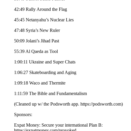
42:49 Rally Around the Flag
45:45 Netanyahu’s Nuclear Lies
47:48 Syria’s New Ruler
50:09 Jolani’s Jihad Past
55:39 Al Qaeda as Tool
1:00:11 Ukraine and Super Chats
1:06:27 Skateboarding and Aging
1:09:18 Waco and Thermite
1:11:59 The Bible and Fundamentalism
(Cleaned up w/ the Podsworth app. ⁠⁠⁠⁠⁠⁠⁠⁠⁠⁠⁠⁠⁠⁠⁠⁠⁠⁠⁠⁠⁠⁠⁠⁠⁠⁠⁠⁠⁠⁠⁠⁠⁠https://podsworth.com⁠⁠⁠⁠⁠⁠⁠⁠⁠⁠⁠⁠⁠⁠⁠⁠⁠⁠⁠⁠⁠⁠⁠⁠⁠⁠⁠⁠⁠⁠⁠⁠⁠)
Sponsors:
Expat Money: Secure your international Plan B:
⁠⁠https://expatmoney.com/provoked⁠⁠