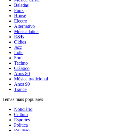
Baladas
Funk
House
Electro
Alternativo
Música latina
R&B
Oldies
Jazz
Indie
Soul
Techno
Clássico
Anos 80
Música tradicional
Anos 90
Trance
Temas mais populares
Noticiário
Cultura
Esportes
Política
Religião