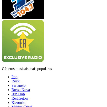
Gêneros musicais mais populares
Pop
Rock
Sertanejo
Bossa Nova
Hip Hop
Reggaeton
Kizomba
Música Cristã