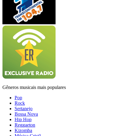
Gêneros musicais mais populares
Pop
Rock
Sertanejo
Bossa Nova
Hip Hop
Reggaeton
Kizomba
Música Cristã