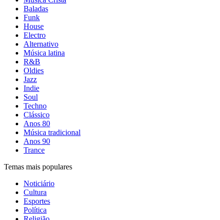
Baladas
Funk
House
Electro
Alternativo
Música latina
R&B
Oldies
Jazz
Indie
Soul
Techno
Clássico
Anos 80
Música tradicional
Anos 90
Trance
Temas mais populares
Noticiário
Cultura
Esportes
Política
Religião