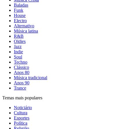
Baladas
Funk
House
Electro
Alternativo
Música latina
R&B
Oldies
Jazz
Indie
Soul
Techno
Clássico
Anos 80
Música tradicional
Anos 90
Trance
Temas mais populares
Noticiário
Cultura
Esportes
Política
Religião