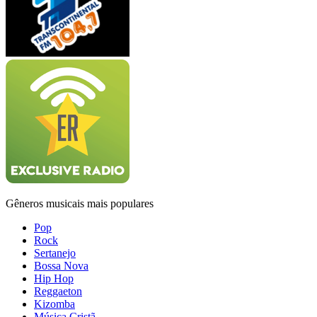
Gêneros musicais mais populares
Pop
Rock
Sertanejo
Bossa Nova
Hip Hop
Reggaeton
Kizomba
Música Cristã