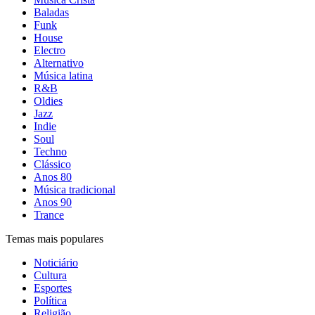
Baladas
Funk
House
Electro
Alternativo
Música latina
R&B
Oldies
Jazz
Indie
Soul
Techno
Clássico
Anos 80
Música tradicional
Anos 90
Trance
Temas mais populares
Noticiário
Cultura
Esportes
Política
Religião