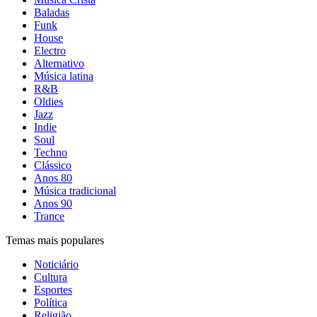
Baladas
Funk
House
Electro
Alternativo
Música latina
R&B
Oldies
Jazz
Indie
Soul
Techno
Clássico
Anos 80
Música tradicional
Anos 90
Trance
Temas mais populares
Noticiário
Cultura
Esportes
Política
Religião