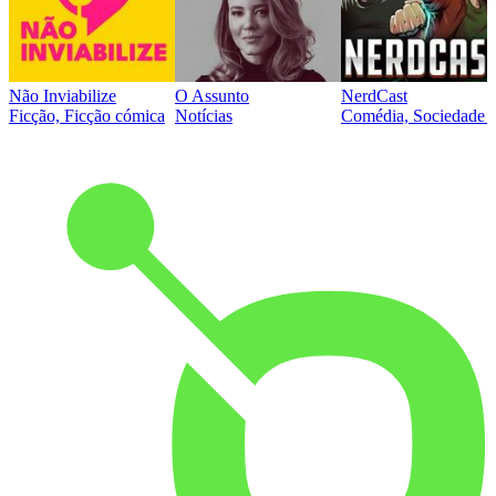
Não Inviabilize
O Assunto
NerdCast
Ficção, Ficção cómica
Notícias
Comédia, Sociedade e