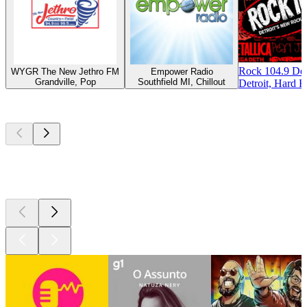
Rock 104.9 Det
WYGR The New Jethro FM
Empower Radio
Grandville, Pop
Southfield MI, Chillout
Detroit, Hard R
Podcasts de
topo
Podcasts de
topo
Podcasts de
topo