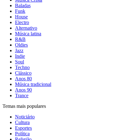
Baladas
Funk
House
Electro
Alternativo
Música latina
R&B
Oldies
Jazz
Indie
Soul
Techno
Clássico
Anos 80
Música tradicional
Anos 90
Trance
Temas mais populares
Noticiário
Cultura
Esportes
Política
Religião