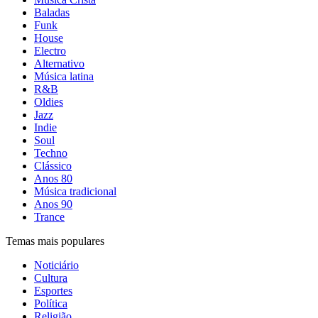
Baladas
Funk
House
Electro
Alternativo
Música latina
R&B
Oldies
Jazz
Indie
Soul
Techno
Clássico
Anos 80
Música tradicional
Anos 90
Trance
Temas mais populares
Noticiário
Cultura
Esportes
Política
Religião