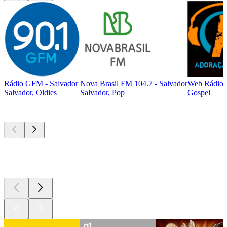
Rádio GFM - Salvador
Nova Brasil FM 104.7 - Salvador
Web Rádio 
Salvador, Oldies
Salvador, Pop
Gospel
Podcasts de
topo
Podcasts de
topo
Podcasts de
topo