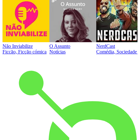
Não Inviabilize
O Assunto
NerdCast
Ficção, Ficção cómica
Notícias
Comédia, Sociedade e