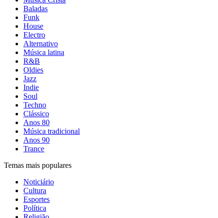
Baladas
Funk
House
Electro
Alternativo
Música latina
R&B
Oldies
Jazz
Indie
Soul
Techno
Clássico
Anos 80
Música tradicional
Anos 90
Trance
Temas mais populares
Noticiário
Cultura
Esportes
Política
Religião