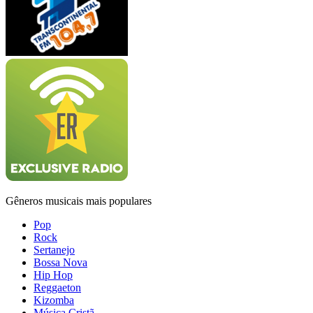
Gêneros musicais mais populares
Pop
Rock
Sertanejo
Bossa Nova
Hip Hop
Reggaeton
Kizomba
Música Cristã