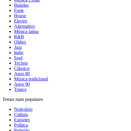
Baladas
Funk
House
Electro
Alternativo
Música latina
R&B
Oldies
Jazz
Indie
Soul
Techno
Clássico
Anos 80
Música tradicional
Anos 90
Trance
Temas mais populares
Noticiário
Cultura
Esportes
Política
Religião