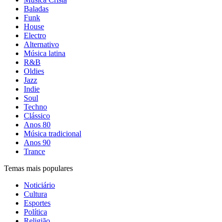
Baladas
Funk
House
Electro
Alternativo
Música latina
R&B
Oldies
Jazz
Indie
Soul
Techno
Clássico
Anos 80
Música tradicional
Anos 90
Trance
Temas mais populares
Noticiário
Cultura
Esportes
Política
Religião