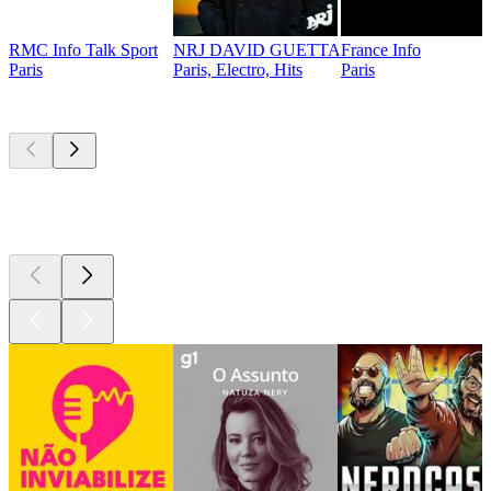
RMC Info Talk Sport
NRJ DAVID GUETTA
France Info
Paris
Paris, Electro, Hits
Paris
Podcasts de
topo
Podcasts de
topo
Podcasts de
topo