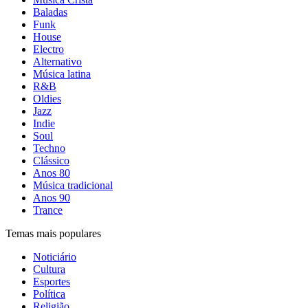
Baladas
Funk
House
Electro
Alternativo
Música latina
R&B
Oldies
Jazz
Indie
Soul
Techno
Clássico
Anos 80
Música tradicional
Anos 90
Trance
Temas mais populares
Noticiário
Cultura
Esportes
Política
Religião