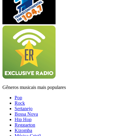
Gêneros musicais mais populares
Pop
Rock
Sertanejo
Bossa Nova
Hip Hop
Reggaeton
Kizomba
Música Cristã