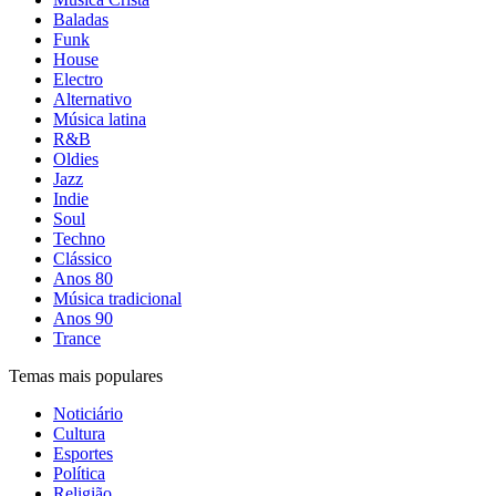
Baladas
Funk
House
Electro
Alternativo
Música latina
R&B
Oldies
Jazz
Indie
Soul
Techno
Clássico
Anos 80
Música tradicional
Anos 90
Trance
Temas mais populares
Noticiário
Cultura
Esportes
Política
Religião