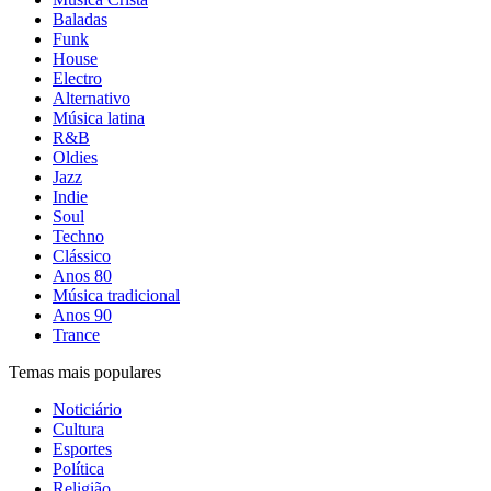
Baladas
Funk
House
Electro
Alternativo
Música latina
R&B
Oldies
Jazz
Indie
Soul
Techno
Clássico
Anos 80
Música tradicional
Anos 90
Trance
Temas mais populares
Noticiário
Cultura
Esportes
Política
Religião