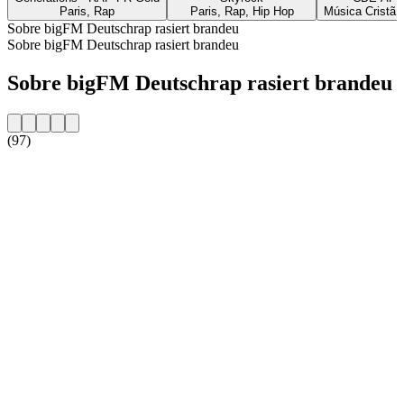
Paris, Rap
Paris, Rap, Hip Hop
Música Cristã,
Sobre bigFM Deutschrap rasiert brandeu
Sobre bigFM Deutschrap rasiert brandeu
Sobre bigFM Deutschrap rasiert brandeu
(97)
Website da estação