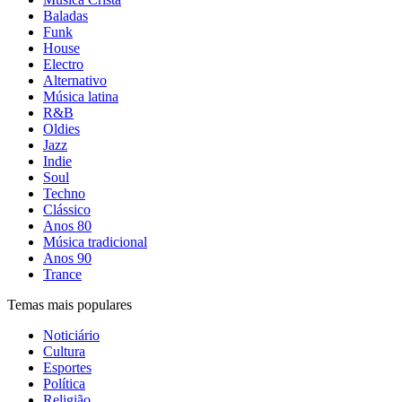
Baladas
Funk
House
Electro
Alternativo
Música latina
R&B
Oldies
Jazz
Indie
Soul
Techno
Clássico
Anos 80
Música tradicional
Anos 90
Trance
Temas mais populares
Noticiário
Cultura
Esportes
Política
Religião