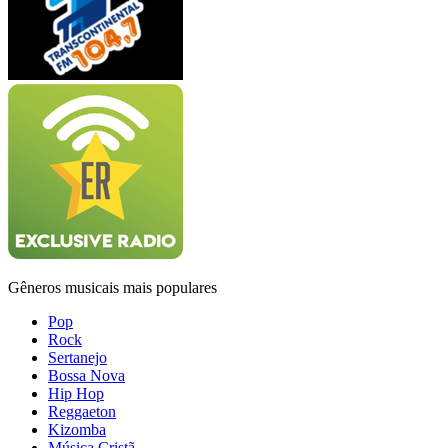
Gêneros musicais mais populares
Pop
Rock
Sertanejo
Bossa Nova
Hip Hop
Reggaeton
Kizomba
Música Cristã