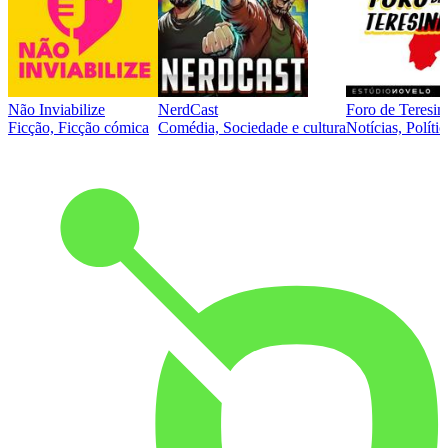
Não Inviabilize
NerdCast
Foro de Teresin
Ficção, Ficção cómica
Comédia, Sociedade e cultura
Notícias, Polític