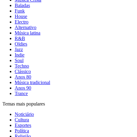
Baladas
Funk
House
Electro
Alternativo
Música latina
R&B
Oldies
Jazz
Indie
Soul
Techno
Clássico
Anos 80
Música tradicional
Anos 90
Trance
Temas mais populares
Noticiário
Cultura
Esportes
Política
Religião