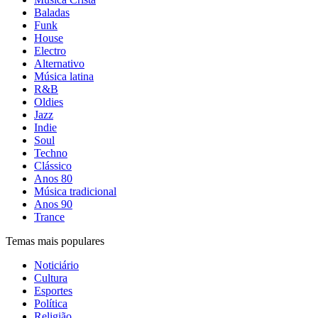
Baladas
Funk
House
Electro
Alternativo
Música latina
R&B
Oldies
Jazz
Indie
Soul
Techno
Clássico
Anos 80
Música tradicional
Anos 90
Trance
Temas mais populares
Noticiário
Cultura
Esportes
Política
Religião